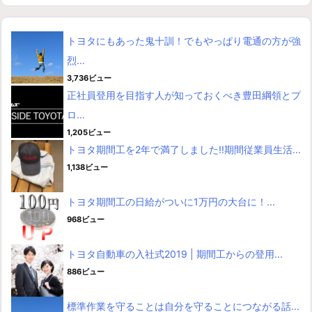
トヨタにもあった鬼十訓！でもやっぱり電通の方が強
烈...
3,736ビュー
正社員登用を目指す人が知っておくべき豊田綱領とプ
ロ...
1,205ビュー
トヨタ期間工を2年で満了しました!!期間従業員生活...
1,138ビュー
トヨタ期間工の日給がついに1万円の大台に！...
968ビュー
トヨタ自動車の入社式2019 | 期間工からの登用...
886ビュー
標準作業を守ることは自分を守ることにつながる話...