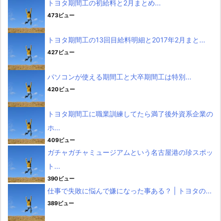
トヨタ期間工の初給料と2月まとめ...
473ビュー
トヨタ期間工の13回目給料明細と2017年2月まと...
427ビュー
パソコンが使える期間工と大卒期間工は特別...
420ビュー
トヨタ期間工に職業訓練してたら満了後外資系企業の
ホ...
409ビュー
ガチャガチャミュージアムという名古屋港の珍スポッ
ト...
390ビュー
仕事で失敗に悩んで嫌になった事ある？ | トヨタの...
389ビュー