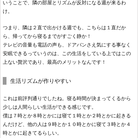
いうことで、隣の部屋とリズムが反対になる週が来るわ
け。
つまり、隣は２直で出かける週でも、こちらは１直だか
ら、帰ってから寝るまでがすごく静か！
テレビの音量も電話の声も、ドアバンさえ気にする事なく
安眠できるっていうのは、この生活をしている上ではこの
上ない贅沢であり、最高のメリットなんです！
生活リズムが作りやすい
これは前評判通りでしたね。寝る時間が決まってくるから
少しは人間らしい生活ができる感じです。
僕は７時とか８時とかには寝て１時とか２時とかに起きる
んだけど、他の人は９時とか１０時とかに寝て３時とか４
時とかに起きてるらしい。