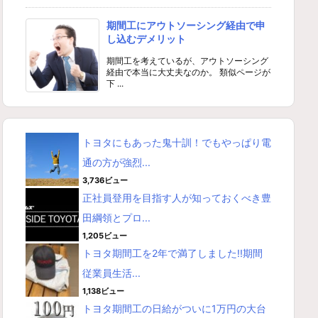
期間工にアウトソーシング経由で申
し込むデメリット
期間工を考えているが、アウトソーシング
経由で本当に大丈夫なのか。 類似ページが
下 ...
トヨタにもあった鬼十訓！でもやっぱり電
通の方が強烈...
3,736ビュー
正社員登用を目指す人が知っておくべき豊
田綱領とプロ...
1,205ビュー
トヨタ期間工を2年で満了しました!!期間
従業員生活...
1,138ビュー
トヨタ期間工の日給がついに1万円の大台