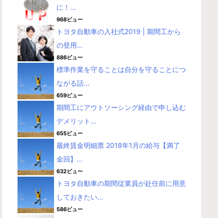
に！...
968ビュー
トヨタ自動車の入社式2019 | 期間工から
の登用...
886ビュー
標準作業を守ることは自分を守ることにつ
ながる話...
659ビュー
期間工にアウトソーシング経由で申し込む
デメリット...
655ビュー
最終賃金明細票 2018年1月の給与【満了
金回】...
632ビュー
トヨタ自動車の期間従業員が赴任前に用意
しておきたい...
586ビュー