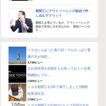
期間工にアウトソーシング経由で申
し込むデメリット
期間工を考えているが、アウトソーシング
経由で本当に大丈夫なのか。 類似ページが
下 ...
トヨタにもあった鬼十訓！でもやっぱり電
通の方が強烈...
3,738ビュー
正社員登用を目指す人が知っておくべき豊
田綱領とプロ...
1,205ビュー
トヨタ期間工を2年で満了しました!!期間
従業員生活...
1,138ビュー
トヨタ期間工の日給がついに1万円の大台