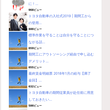
に！...
968ビュー
トヨタ自動車の入社式2019 | 期間工から
の登用...
886ビュー
標準作業を守ることは自分を守ることにつ
ながる話...
659ビュー
期間工にアウトソーシング経由で申し込む
デメリット...
655ビュー
最終賃金明細票 2018年1月の給与【満了
金回】...
632ビュー
トヨタ自動車の期間従業員が赴任前に用意
しておきたい...
586ビュー