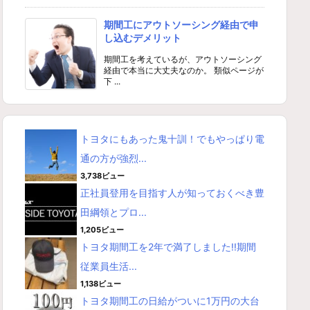
期間工にアウトソーシング経由で申
し込むデメリット
期間工を考えているが、アウトソーシング
経由で本当に大丈夫なのか。 類似ページが
下 ...
トヨタにもあった鬼十訓！でもやっぱり電
通の方が強烈...
3,738ビュー
正社員登用を目指す人が知っておくべき豊
田綱領とプロ...
1,205ビュー
トヨタ期間工を2年で満了しました!!期間
従業員生活...
1,138ビュー
トヨタ期間工の日給がついに1万円の大台