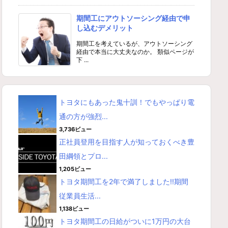
期間工にアウトソーシング経由で申
し込むデメリット
期間工を考えているが、アウトソーシング
経由で本当に大丈夫なのか。 類似ページが
下 ...
トヨタにもあった鬼十訓！でもやっぱり電
通の方が強烈...
3,736ビュー
正社員登用を目指す人が知っておくべき豊
田綱領とプロ...
1,205ビュー
トヨタ期間工を2年で満了しました!!期間
従業員生活...
1,138ビュー
トヨタ期間工の日給がついに1万円の大台