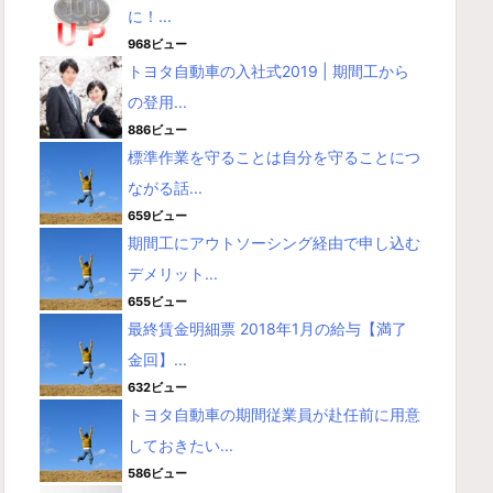
に！...
968ビュー
トヨタ自動車の入社式2019 | 期間工から
の登用...
886ビュー
標準作業を守ることは自分を守ることにつ
ながる話...
659ビュー
期間工にアウトソーシング経由で申し込む
デメリット...
655ビュー
最終賃金明細票 2018年1月の給与【満了
金回】...
632ビュー
トヨタ自動車の期間従業員が赴任前に用意
しておきたい...
586ビュー