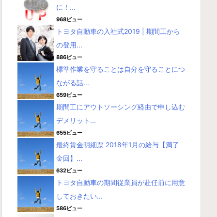
に！...
968ビュー
トヨタ自動車の入社式2019 | 期間工から
の登用...
886ビュー
標準作業を守ることは自分を守ることにつ
ながる話...
659ビュー
期間工にアウトソーシング経由で申し込む
デメリット...
655ビュー
最終賃金明細票 2018年1月の給与【満了
金回】...
632ビュー
トヨタ自動車の期間従業員が赴任前に用意
しておきたい...
586ビュー