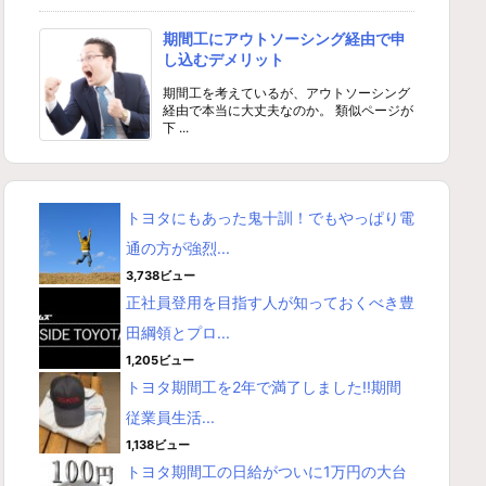
期間工にアウトソーシング経由で申
し込むデメリット
期間工を考えているが、アウトソーシング
経由で本当に大丈夫なのか。 類似ページが
下 ...
トヨタにもあった鬼十訓！でもやっぱり電
通の方が強烈...
3,738ビュー
正社員登用を目指す人が知っておくべき豊
田綱領とプロ...
1,205ビュー
トヨタ期間工を2年で満了しました!!期間
従業員生活...
1,138ビュー
トヨタ期間工の日給がついに1万円の大台