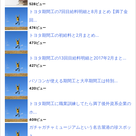
528ビュー
トヨタ期間工の7回目給料明細と8月まとめ【満了金
回...
474ビュー
トヨタ期間工の初給料と2月まとめ...
473ビュー
トヨタ期間工の13回目給料明細と2017年2月まと...
427ビュー
パソコンが使える期間工と大卒期間工は特別...
420ビュー
トヨタ期間工に職業訓練してたら満了後外資系企業の
ホ...
409ビュー
ガチャガチャミュージアムという名古屋港の珍スポッ
ト...