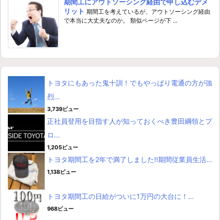
期間工にアウトソーシング経由で申し込むデメ
リット
期間工を考えているが、アウトソーシング経由
で本当に大丈夫なのか。 類似ページが下 ...
トヨタにもあった鬼十訓！でもやっぱり電通の方が強
烈...
3,739ビュー
正社員登用を目指す人が知っておくべき豊田綱領とプ
ロ...
1,205ビュー
トヨタ期間工を2年で満了しました!!期間従業員生活...
1,138ビュー
トヨタ期間工の日給がついに1万円の大台に！...
968ビュー