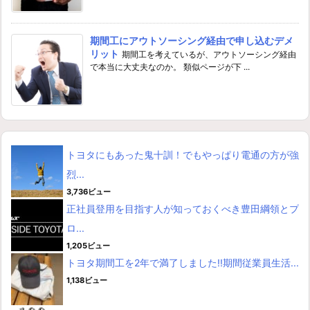
期間工にアウトソーシング経由で申し込むデメ
リット
期間工を考えているが、アウトソーシング経由
で本当に大丈夫なのか。 類似ページが下 ...
トヨタにもあった鬼十訓！でもやっぱり電通の方が強
烈...
3,736ビュー
正社員登用を目指す人が知っておくべき豊田綱領とプ
ロ...
1,205ビュー
トヨタ期間工を2年で満了しました!!期間従業員生活...
1,138ビュー